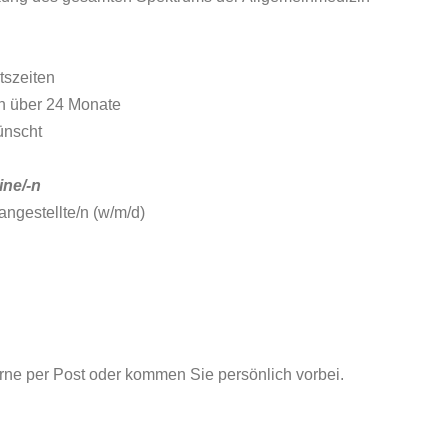
tszeiten
n über 24 Monate
ünscht
ine/-n
ngestellte/n (w/m/d)
ne per Post oder kommen Sie persönlich vorbei.