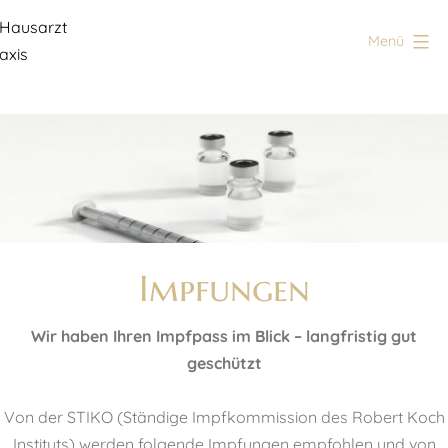
Zum
Inhalt
Menü
springen
Hausarzt
Praxis
Impfungen
Wir haben Ihren Impfpass im Blick – langfristig gut
geschützt
Von der STIKO (Ständige Impfkommission des Robert Koch
Instituts) werden folgende Impfungen empfohlen und von